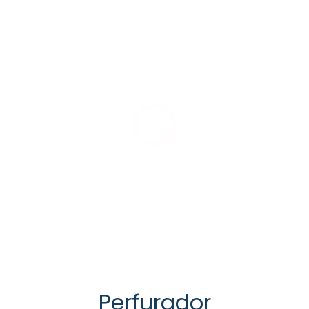
Econômia de tempo
durante a cirurgia
Precisão
Perfurador