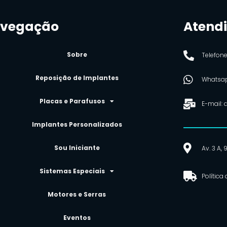
vegação
Atend
Sobre
Telefon
Reposição de Implantes
Whatsap
Placas e Parafusos
E-mail:
Implantes Personalizados
Sou Iniciante
Av. 3 A,
Sistemas Especiais
Política
Motores e Serras
Eventos