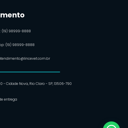
imento
e: (19) 98999-8888
p: (19) 98999-8888
 atendimento@lincevet.com.br
 90 - Cidade Nova, Rio Claro - SP, 13506-790
 de entrega