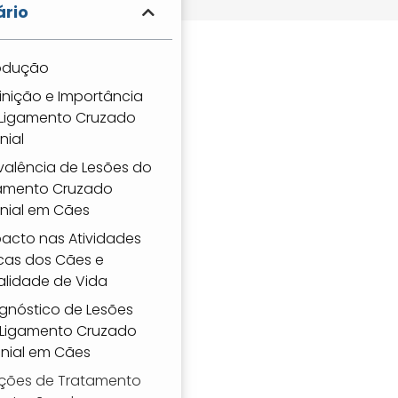
rio
rodução
inição e Importância
Ligamento Cruzado
nial
valência de Lesões do
amento Cruzado
nial em Cães
acto nas Atividades
icas dos Cães e
lidade de Vida
gnóstico de Lesões
 Ligamento Cruzado
nial em Cães
ções de Tratamento