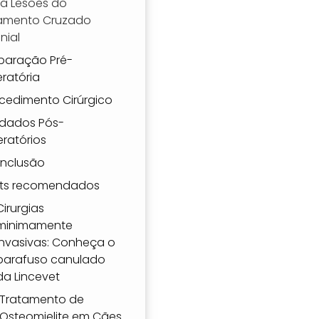
a Lesões do
gamento Cruzado
nial
paração Pré-
ratória
cedimento Cirúrgico
dados Pós-
ratórios
nclusão
ts recomendados
Cirurgias
minimamente
invasivas: Conheça o
parafuso canulado
da Lincevet
Tratamento de
Osteomielite em Cães