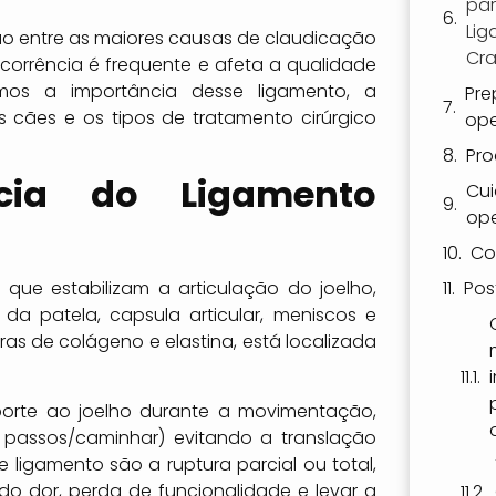
par
Li
ão entre as maiores causas de claudicação
Cra
corrência é frequente e afeta a qualidade
remos a importância desse ligamento, a
Pre
s cães e os tipos de tratamento cirúrgico
ope
Pro
ncia do Ligamento
Cui
ope
Co
que estabilizam a articulação do joelho,
Pos
da patela, capsula articular, meniscos e
as de colágeno e elastina, está localizada
uporte ao joelho durante a movimentação,
 passos/caminhar) evitando a translação
e ligamento são a ruptura parcial ou total,
o dor, perda de funcionalidade e levar a