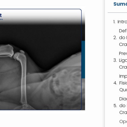
Sumá
Int
Def
do 
Cra
Pre
Lig
Cra
Imp
Fís
Qua
Dia
do
Cra
Op