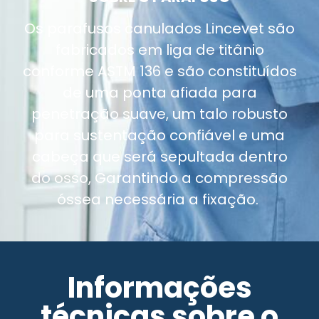
Os parafusos canulados Lincevet são
fabricados em liga de titânio
conforme ASTM 136 e são constituídos
de uma ponta afiada para
penetração suave, um talo robusto
para sustentação confiável e uma
cabeça que será sepultada dentro
do osso, Garantindo a compressão
óssea necessária a fixação.
Informações
técnicas sobre o