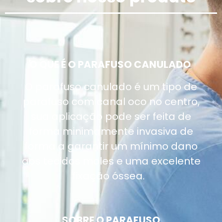
O QUE É O PARAFUSO CANULADO
O parafuso
canulado
é um tipo de
parafuso com canal oco no centro,
sua aplicação pode ser feita de
forma minimamente invasiva de
forma a garantir um mínimo dano
aos tecidos moles e uma excelente
fixação óssea.
SOBRE O PARAFUSO