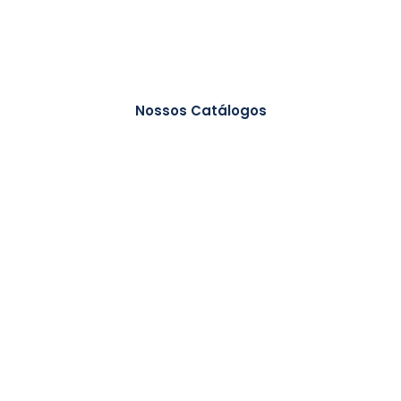
Nossos Catálogos
Lincevet, a escolha
perfeita que
veterinários e
cirurgiões podem
contar, uma
solução eficaz,
confiável e segura!